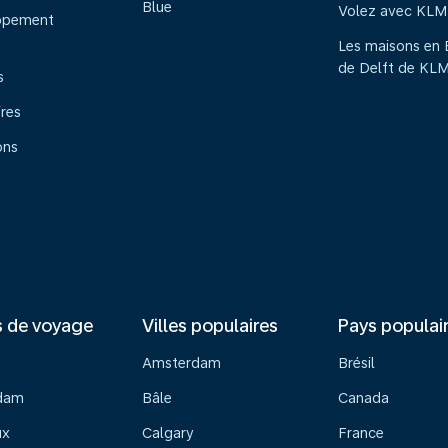
Blue
Volez avec KLM
ppement
Les maisons en 
de Delft de KL
s
ires
ons
s de voyage
Villes populaires
Pays populai
Amsterdam
Brésil
dam
Bâle
Canada
ux
Calgary
France