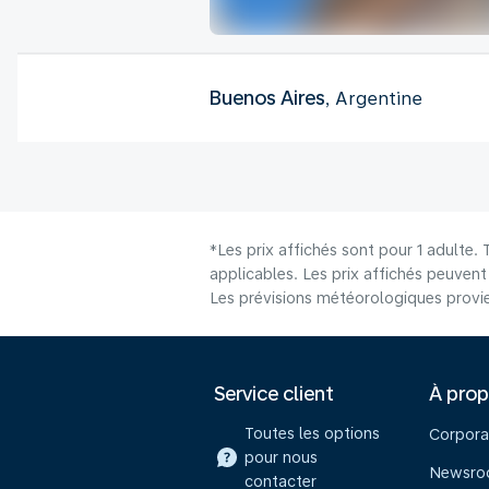
Buenos Aires
, Argentine
*Les prix affichés sont pour 1 adulte.
applicables. Les prix affichés peuvent v
Les prévisions météorologiques provie
Service client
À pro
Toutes les options
Corpora
pour nous
Newsr
contacter