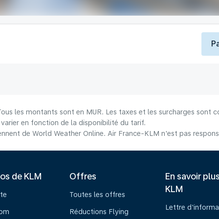
P
 Tous les montants sont en MUR. Les taxes et les surcharges sont c
arier en fonction de la disponibilité du tarif.
nnent de World Weather Online. Air France-KLM n'est pas responsab
pos de KLM
Offres
En savoir plu
KLM
te
Toutes les offres
Lettre d'informa
oom
Réductions Flying