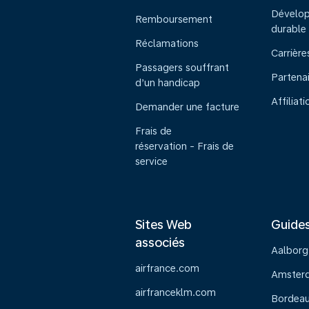
Dévelo
Remboursement
durable
Réclamations
Carrière
Passagers souffrant
Partena
d’un handicap
Affiliati
Demander une facture
Frais de
réservation - Frais de
service
Sites Web
Guide
associés
Aalborg
airfrance.com
Amster
airfranceklm.com
Bordea