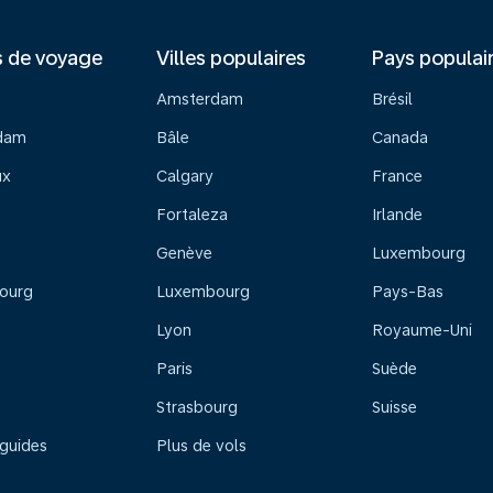
s de voyage
Villes populaires
Pays populai
Amsterdam
Brésil
dam
Bâle
Canada
ux
Calgary
France
Fortaleza
Irlande
Genève
Luxembourg
ourg
Luxembourg
Pays-Bas
Lyon
Royaume-Uni
Paris
Suède
Strasbourg
Suisse
 guides
Plus de vols