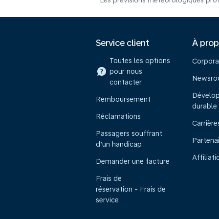
Les prévisions météorologiques prov
Service client
À pro
Toutes les options
Corpora
pour nous
Newsr
contacter
Dévelo
Remboursement
durable
Réclamations
Carrière
Passagers souffrant
Partena
d’un handicap
Affiliati
Demander une facture
Frais de
réservation - Frais de
service