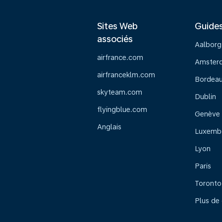
Sites Web
Guide
associés
Aalborg
airfrance.com
Amster
airfranceklm.com
Bordea
skyteam.com
Dublin
flyingblue.com
Genève
Anglais
Luxemb
Lyon
Paris
Toronto
Plus de