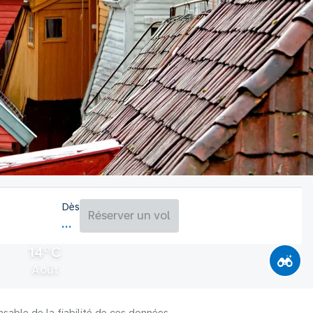
Dès
Réserver un vol
14°C
Août