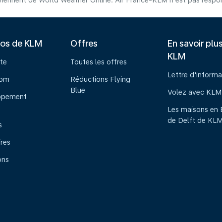
iennent de World Weather Online. Air France-KLM n'est pas respons
pos de KLM
Offres
En savoir plu
KLM
te
Toutes les offres
Lettre d'informa
oom
Réductions Flying
Blue
Volez avec KLM
ppement
Les maisons en 
de Delft de KL
s
ires
ons