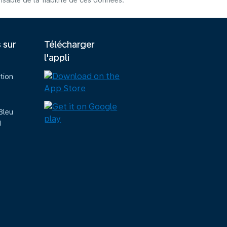
able de la fiabilité de ces données.
s sur
Télécharger
l'appli
tion
Bleu
M