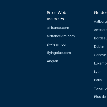
Sites Web
Guide
associés
Aalborg
airfrance.com
Amster
airfranceklm.com
Bordea
skyteam.com
Dublin
flyingblue.com
Genève
Anglais
Luxemb
Lyon
Paris
Toronto
Plus de