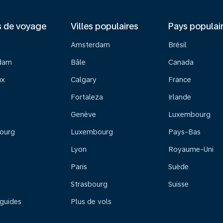
s de voyage
Villes populaires
Pays populai
Amsterdam
Brésil
dam
Bâle
Canada
ux
Calgary
France
Fortaleza
Irlande
Genève
Luxembourg
ourg
Luxembourg
Pays-Bas
Lyon
Royaume-Uni
Paris
Suède
Strasbourg
Suisse
 guides
Plus de vols