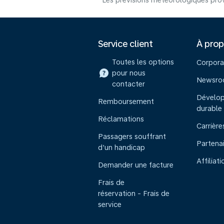
Les prévisions météorologiques prov
Service client
À pro
Toutes les options
Corpora
pour nous
Newsr
contacter
Dévelo
Remboursement
durable
Réclamations
Carrière
Passagers souffrant
Partena
d’un handicap
Affiliati
Demander une facture
Frais de
réservation - Frais de
service