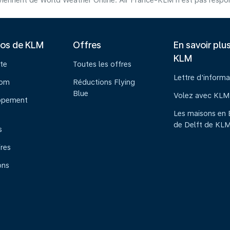
iennent de World Weather Online. Air France-KLM n'est pas respons
pos de KLM
Offres
En savoir plu
KLM
te
Toutes les offres
Lettre d'informa
oom
Réductions Flying
Blue
Volez avec KLM
ppement
Les maisons en 
de Delft de KL
s
ires
ons