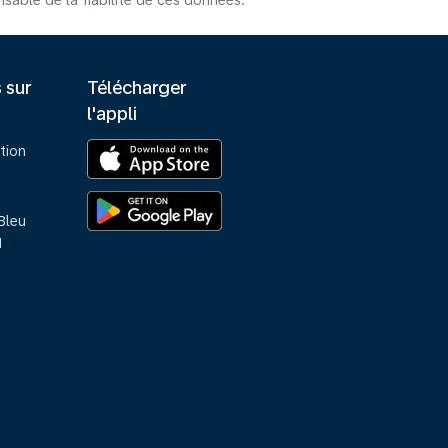
able de la fiabilité de ces données.
s sur
Télécharger
l'appli
tion
Bleu
M