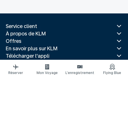
Service client
À propos de KLM
Offres
En savoir plus sur KLM
Télécharger l'appli
Sites Web associés
Guides de voyage
Réserver
Mon Voyage
L’enregistrement
Flying Blue
Villes populaires
Pays populaires
Itinéraires tendance
Mentions légales
Déclaration de confidentialité
Déclaration d’accessibilité
© 2026 KLM